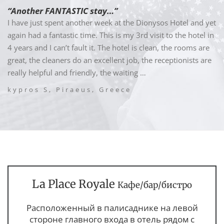
“Another FANTASTIC stay…”
I have just spent another week at the Dionysos Hotel and yet
again had a fantastic time. This is my 3rd visit to the hotel in
4 years and I can’t fault it. The hotel is clean, the rooms are
great, the cleaners do an excellent job, the receptionists are
really helpful and friendly, the waiting …
kypros S, Piraeus, Greece
La Place Royale
Кафе/бар/бистро
Расположенный в палисаднике на левой
стороне главного входа в отель рядом с