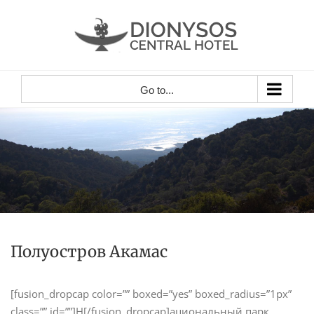
Skip
to
content
Go to...
Полуостров Акамас
[fusion_dropcap color=”” boxed=”yes” boxed_radius=”1px”
class=”” id=””]Н[/fusion_dropcap]ациональный парк