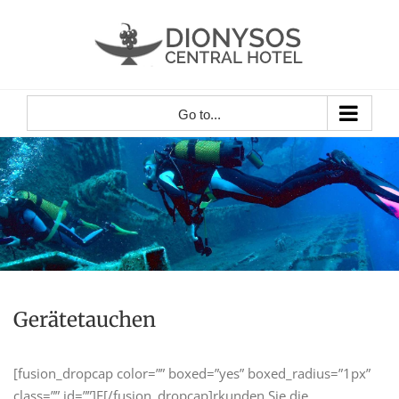
Skip
to
content
Go to...
Gerätetauchen
[fusion_dropcap color=”” boxed=”yes” boxed_radius=”1px”
class=”” id=””]E[/fusion_dropcap]rkunden Sie die