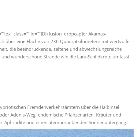
”1px” class=”” id=””]D[/fusion_dropcap]er Akamas-
sich über eine Fläche von 230 Quadratkilometern mit wertvoller
eit, die beeindruckende, seltene und abwechslungsreiche
 und wunderschöne Strände wie die Lara-Schildkröte umfasst
en zypriotischen Fremdenverkehrsämtern über die Halbinsel
 oder Adonis-Weg, endemische Pflanzenarten, Kräuter und
er Aphrodite und einen atemberaubenden Sonnenuntergang.