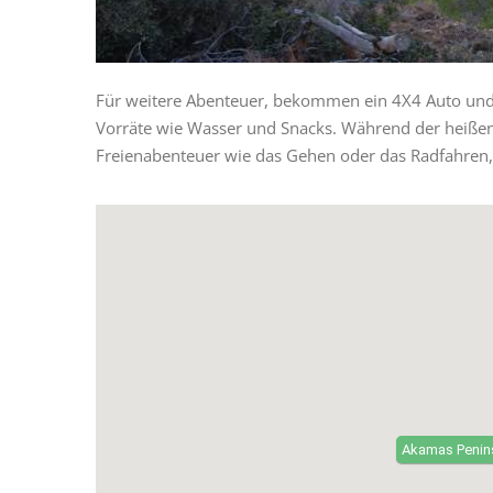
Für weitere Abenteuer, bekommen ein 4X4 Auto und fa
Vorräte wie Wasser und Snacks. Während der heiße
Freienabenteuer wie das Gehen oder das Radfahren,
Akamas Penins